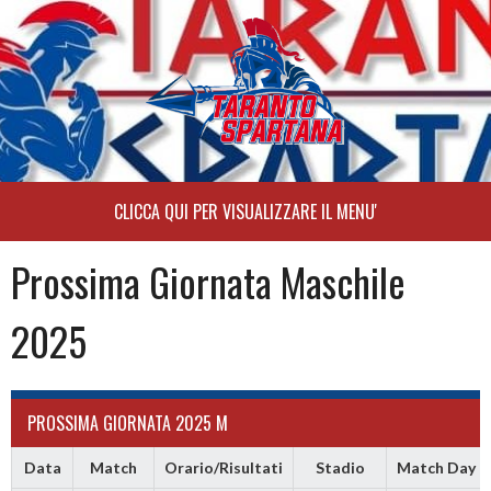
Skip
to
content
Prossima Giornata Maschile
2025
PROSSIMA GIORNATA 2025 M
Data
Match
Orario/Risultati
Stadio
Match Day