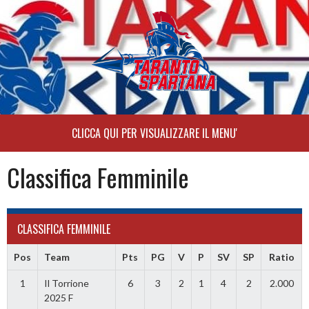
Skip
to
content
Classifica Femminile
CLASSIFICA FEMMINILE
Pos
Team
Pts
PG
V
P
SV
SP
Ratio
1
Il Torrione
6
3
2
1
4
2
2.000
2025 F