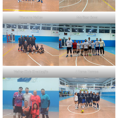
Disastro Volley
Mc Beer Sava
Volley Club Grottaglie
I Terzo Tempo