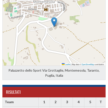
Leaflet
|
Map data ©
OpenStreetMap
contributors
Palazzetto dello Sport Via Grottaglie, Montemesola, Taranto,
Puglia, Italia
RISULTATI
Team
1
2
3
4
5
T