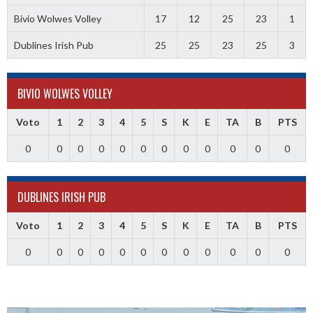
Bivio Wolwes Volley
17
12
25
23
1
Dublines Irish Pub
25
25
23
25
3
BIVIO WOLWES VOLLEY
Voto
1
2
3
4
5
S
K
E
TA
B
PTS
0
0
0
0
0
0
0
0
0
0
0
0
DUBLINES IRISH PUB
Voto
1
2
3
4
5
S
K
E
TA
B
PTS
0
0
0
0
0
0
0
0
0
0
0
0