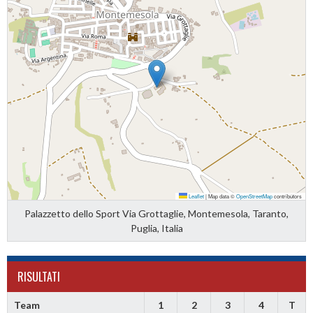
Leaflet
|
Map data ©
OpenStreetMap
contributors
Palazzetto dello Sport Via Grottaglie, Montemesola, Taranto,
Puglia, Italia
RISULTATI
Team
1
2
3
4
T