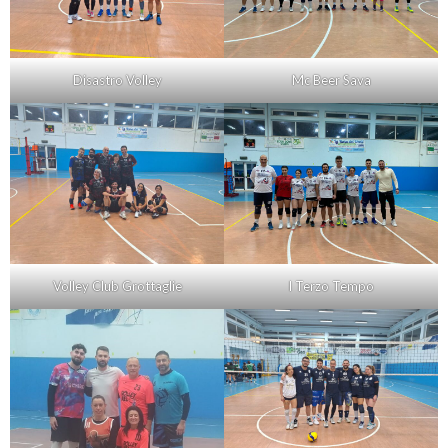
Disastro Volley
Mc Beer Sava
Volley Club Grottaglie
I Terzo Tempo