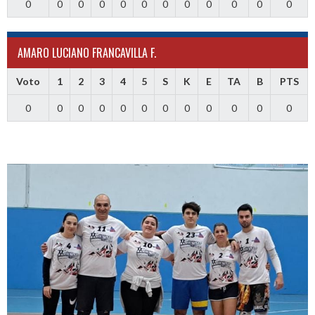
0
0
0
0
0
0
0
0
0
0
0
0
AMARO LUCIANO FRANCAVILLA F.
Voto
1
2
3
4
5
S
K
E
TA
B
PTS
0
0
0
0
0
0
0
0
0
0
0
0