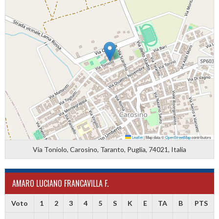
Leaflet
|
Map data ©
OpenStreetMap
contributors
Via Toniolo, Carosino, Taranto, Puglia, 74021, Italia
AMARO LUCIANO FRANCAVILLA F.
Voto
1
2
3
4
5
S
K
E
TA
B
PTS