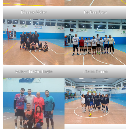
Disastro Volley
Mc Beer Sava
Volley Club Grottaglie
I Terzo Tempo