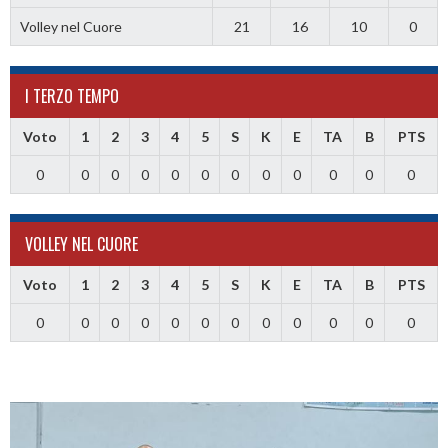
Volley nel Cuore
21
16
10
0
I TERZO TEMPO
Voto
1
2
3
4
5
S
K
E
TA
B
PTS
0
0
0
0
0
0
0
0
0
0
0
0
VOLLEY NEL CUORE
Voto
1
2
3
4
5
S
K
E
TA
B
PTS
0
0
0
0
0
0
0
0
0
0
0
0