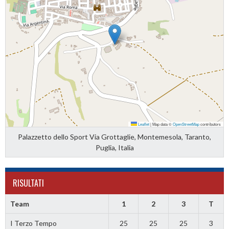
Leaflet
|
Map data ©
OpenStreetMap
contributors
Palazzetto dello Sport Via Grottaglie, Montemesola, Taranto,
Puglia, Italia
RISULTATI
Team
1
2
3
T
I Terzo Tempo
25
25
25
3