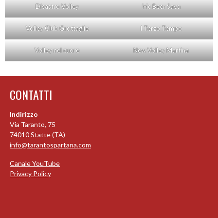
Disastro Volley
Mc Beer Sava
Volley Club Grottaglie
I Terzo Tempo
Volley nel cuore
New Volley Martina
CONTATTI
Indirizzo
Via Taranto, 75
74010 Statte (TA)
info@tarantospartana.com
Canale YouTube
Privacy Policy