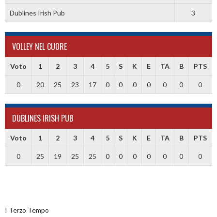
Dublines Irish Pub
3
VOLLEY NEL CUORE
Voto
1
2
3
4
5
S
K
E
TA
B
PTS
0
20
25
23
17
0
0
0
0
0
0
0
DUBLINES IRISH PUB
Voto
1
2
3
4
5
S
K
E
TA
B
PTS
0
25
19
25
25
0
0
0
0
0
0
0
I Terzo Tempo