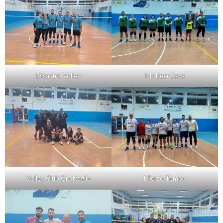
Disastro Volley
Mc Beer Sava
Volley Club Grottaglie
I Terzo Tempo