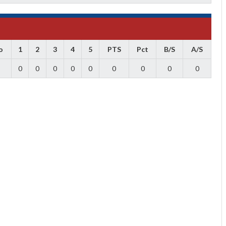
o
1
2
3
4
5
PTS
Pct
B/S
A/S
0
0
0
0
0
0
0
0
0