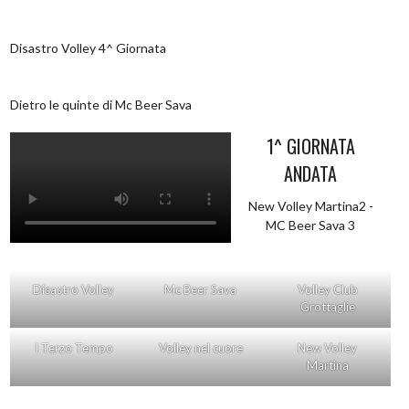
Disastro Volley 4^ Giornata
Dietro le quinte di Mc Beer Sava
1^ GIORNATA
ANDATA
New Volley Martina2 -
MC Beer Sava 3
Disastro Volley
Mc Beer Sava
Volley Club
Grottaglie
I Terzo Tempo
Volley nel cuore
New Volley
Martina