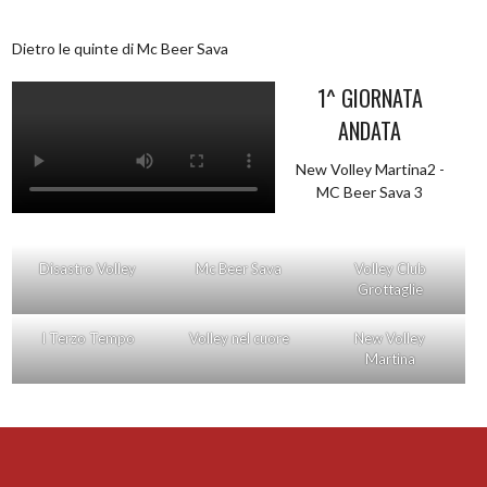
Dietro le quinte di Mc Beer Sava
1^ GIORNATA
ANDATA
New Volley Martina2 -
MC Beer Sava 3
Disastro Volley
Mc Beer Sava
Volley Club
Grottaglie
I Terzo Tempo
Volley nel cuore
New Volley
Martina