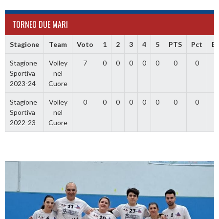
TORNEO DUE MARI
Stagione
Team
Voto
1
2
3
4
5
PTS
Pct
B/
Stagione
Volley
7
0
0
0
0
0
0
0
0
Sportiva
nel
2023-24
Cuore
Stagione
Volley
0
0
0
0
0
0
0
0
0
Sportiva
nel
2022-23
Cuore