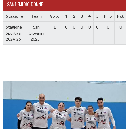
SANT'EMIDIO DONNE
Stagione
Team
Voto
1
2
3
4
5
PTS
Pct
Stagione
San
1
0
0
0
0
0
0
0
Sportiva
Giovanni
2024-25
2025 F