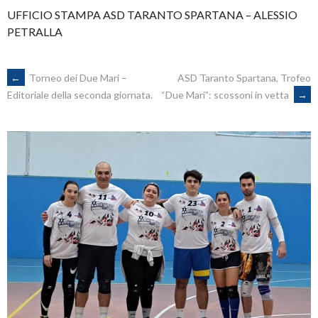
UFFICIO STAMPA ASD TARANTO SPARTANA – ALESSIO
PETRALLA
POST
←
Torneo dei Due Mari –
ASD Taranto Spartana, Trofeo
“Due Mari”: scossoni in vetta
→
Editoriale della seconda giornata.
NAVIGATION