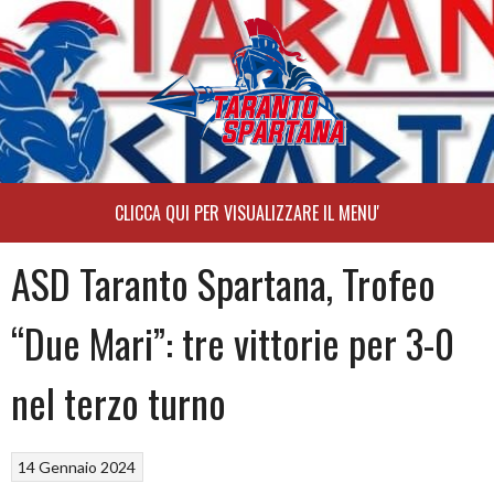
Skip
to
content
ASD Taranto Spartana, Trofeo
“Due Mari”: tre vittorie per 3-0
nel terzo turno
14 Gennaio 2024