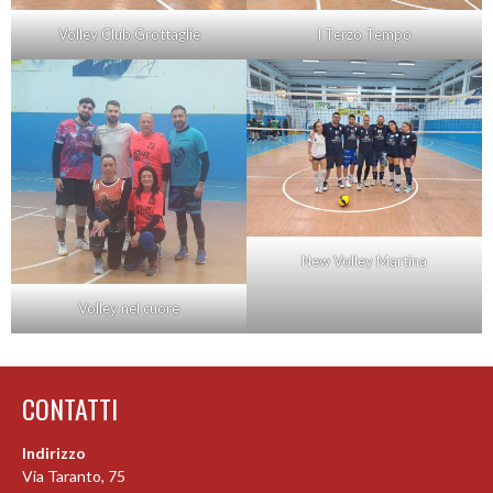
Volley Club Grottaglie
I Terzo Tempo
New Volley Martina
Volley nel cuore
CONTATTI
Indirizzo
Via Taranto, 75