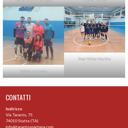
Volley Club Grottaglie
I Terzo Tempo
New Volley Martina
Volley nel cuore
CONTATTI
Indirizzo
Via Taranto, 75
74010 Statte (TA)
info@tarantospartana.com