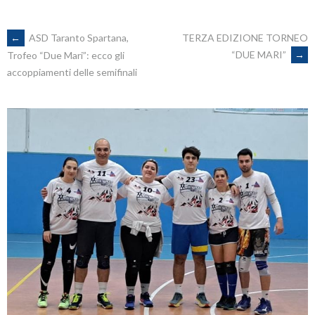
POST
←
ASD Taranto Spartana,
TERZA EDIZIONE TORNEO
“DUE MARI”
→
Trofeo “Due Mari”: ecco gli
accoppiamenti delle semifinali
NAVIGATION